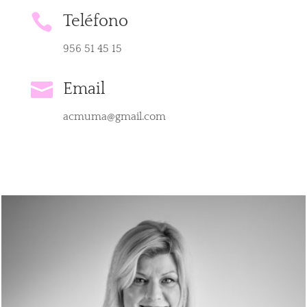

Teléfono
956 51 45 15

Email
acmuma@gmail.com