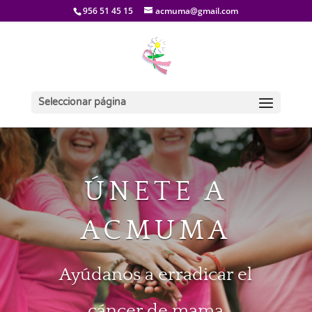
956 51 45 15
acmuma@gmail.com
Seleccionar página
ÚNETE A
ACMUMA
Ayúdanos a erradicar el
cáncer de mama