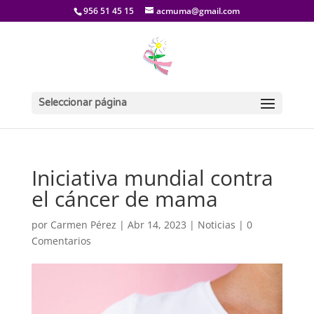
956 51 45 15
acmuma@gmail.com
Seleccionar página
Iniciativa mundial contra
el cáncer de mama
por
Carmen Pérez
|
Abr 14, 2023
|
Noticias
|
0
Comentarios