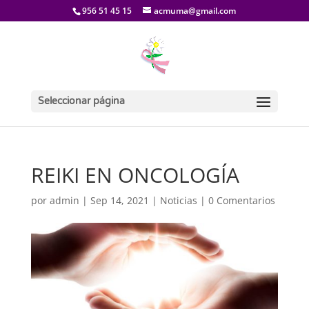
956 51 45 15
acmuma@gmail.com
Seleccionar página
REIKI EN ONCOLOGÍA
por
admin
|
Sep 14, 2021
|
Noticias
|
0 Comentarios